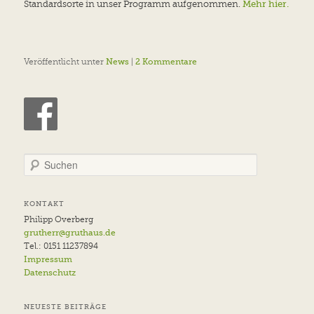
Standardsorte in unser Programm aufgenommen.
Mehr hier.
Veröffentlicht unter
News
|
2
Kommentare
S
u
c
h
KONTAKT
e
Philipp Overberg
n
grutherr@gruthaus.de
Tel.: 0151 11237894
Impressum
Datenschutz
NEUESTE BEITRÄGE