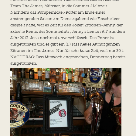
Team The James, Münster, in die Sommer-Halbzeit.
Nachdem das Pumpernickel-Porter am Ende einer
anstrengenden Saison am Dienstagabend wie Flasche leer
gespielt hatte, war es Zeit für den Joker: Zitronen-Jenny, der
aktuelle Remix des Sommerhits „Jenny’s Lemon Alt“ aus dem
Jahr 2013. Jetzt nochmal unverschlüsselt: Das Porter ist
ausgetrunken und es gibt ein (1!) Fass helles Alt mit ganzen
Zitronen im The James. Nur für sehr kurze Zeit, weil nur 30 l.
NACHTRAG: Fass Mittwoch angestochen, Donnerstag bereits
ausgetrunken.