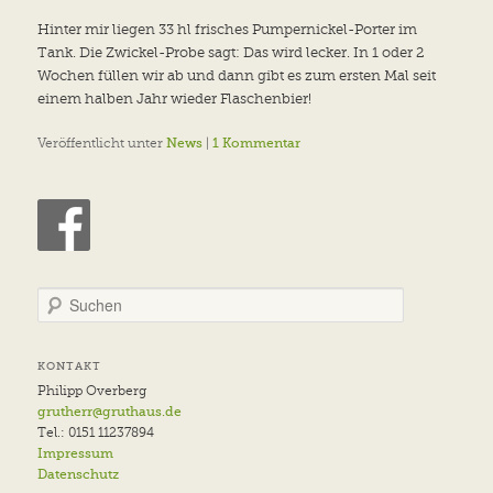
Hinter mir liegen 33 hl frisches Pumpernickel-Porter im
Tank. Die Zwickel-Probe sagt: Das wird lecker. In 1 oder 2
Wochen füllen wir ab und dann gibt es zum ersten Mal seit
einem halben Jahr wieder Flaschenbier!
Veröffentlicht unter
News
|
1
Kommentar
S
u
c
h
KONTAKT
e
Philipp Overberg
n
grutherr@gruthaus.de
Tel.: 0151 11237894
Impressum
Datenschutz