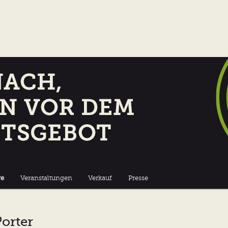
m Reinheitsgebot
uerei Münster
re
Veranstaltungen
Verkauf
Presse
orter