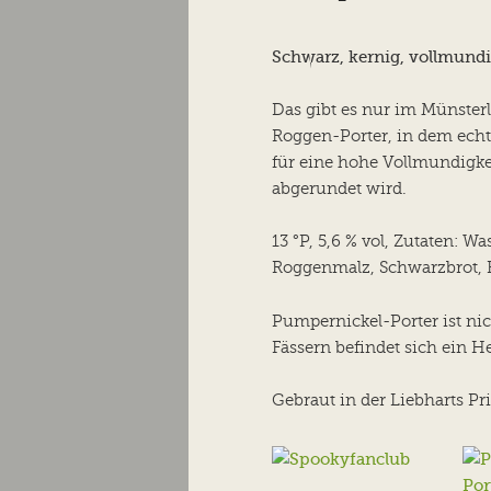
wechseln
Inhalt
Schwarz, kernig, vollmund
wechseln
Das gibt es nur im Münster
Roggen-Porter, in dem echt
für eine hohe Vollmundigke
abgerundet wird.
13 °P, 5,6 % vol, Zutaten: W
Roggenmalz, Schwarzbrot, 
Pumpernickel-Porter ist nic
Fässern befindet sich ein H
Gebraut in der Liebharts Pr