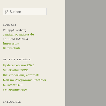
S
u
c
h
KONTAKT
e
Philipp Overberg
n
grutherr@gruthaus.de
Tel.: 0151 11237894
Impressum
Datenschutz
NEUESTE BEITRÄGE
Update Februar 2026
Grutkultur 2022
Ihr Kinderlein, kommet!
Neu im Programm: Stadtbier
Münster 1480
Grutkultur 2021
KATEGORIEN