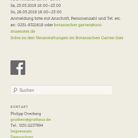
Sa, 25.05.2019 18:00–23:00
So, 26.05.2019 18:00–23:00
Anmeldung bitte mit Anschrift, Personenzahl und Tel. etc.
an: 0251-8321618 oder
botanischer.garten@uni-
muenster.de
Infos zu den Veranstaltungen im Botanischen Garten hier
S
u
c
h
KONTAKT
e
Philipp Overberg
n
grutherr@gruthaus.de
Tel.: 0151 11237894
Impressum
Datenschutz