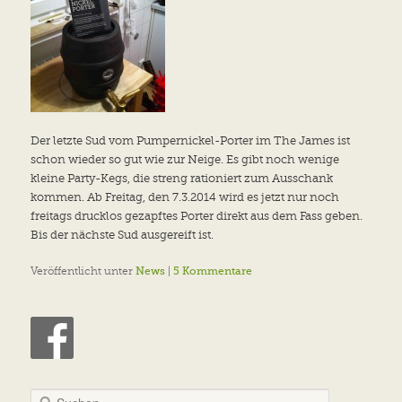
Der letzte Sud vom Pumpernickel-Porter im The James ist
schon wieder so gut wie zur Neige. Es gibt noch wenige
kleine Party-Kegs, die streng rationiert zum Ausschank
kommen. Ab Freitag, den 7.3.2014 wird es jetzt nur noch
freitags drucklos gezapftes Porter direkt aus dem Fass geben.
Bis der nächste Sud ausgereift ist.
Veröffentlicht unter
News
|
5
Kommentare
S