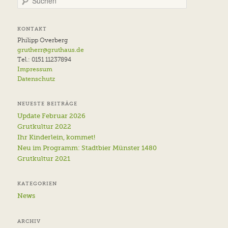
u
c
h
KONTAKT
e
Philipp Overberg
n
grutherr@gruthaus.de
Tel.: 0151 11237894
Impressum
Datenschutz
NEUESTE BEITRÄGE
Update Februar 2026
Grutkultur 2022
Ihr Kinderlein, kommet!
Neu im Programm: Stadtbier Münster 1480
Grutkultur 2021
KATEGORIEN
News
ARCHIV