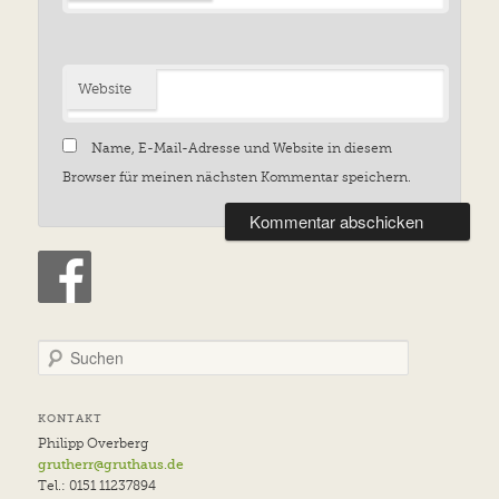
Website
Name, E-Mail-Adresse und Website in diesem
Browser für meinen nächsten Kommentar speichern.
S
u
c
h
KONTAKT
e
Philipp Overberg
n
grutherr@gruthaus.de
Tel.: 0151 11237894