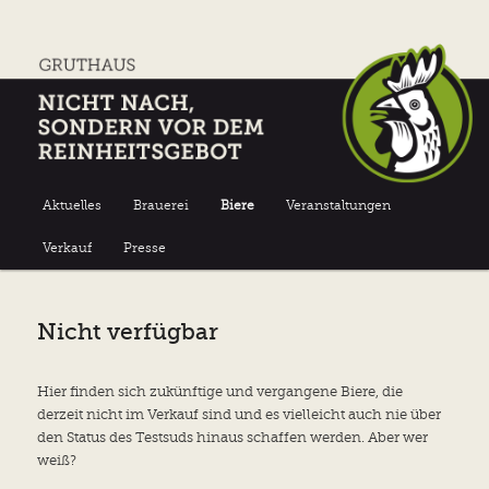
Nicht nach, sondern vor dem Reinheitsgebot
Gruthaus-Brauerei Münster
Hauptmenü
Aktuelles
Brauerei
Biere
Veranstaltungen
Zum
Zum
Verkauf
Presse
Inhalt
sekundären
wechseln
Inhalt
Nicht verfügbar
wechseln
Hier finden sich zukünftige und vergangene Biere, die
derzeit nicht im Verkauf sind und es vielleicht auch nie über
den Status des Testsuds hinaus schaffen werden. Aber wer
weiß?