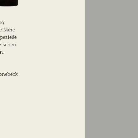
so
ne Nähe
pezielle
wischen
n,
honebeck