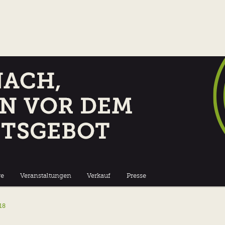
m Reinheitsgebot
uerei Münster
re
Veranstaltungen
Verkauf
Presse
18