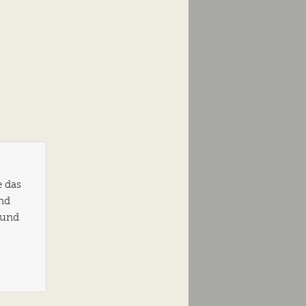
e das
und
 und