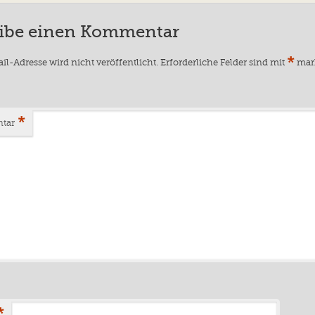
ibe einen Kommentar
*
il-Adresse wird nicht veröffentlicht.
Erforderliche Felder sind mit
mark
*
tar
*