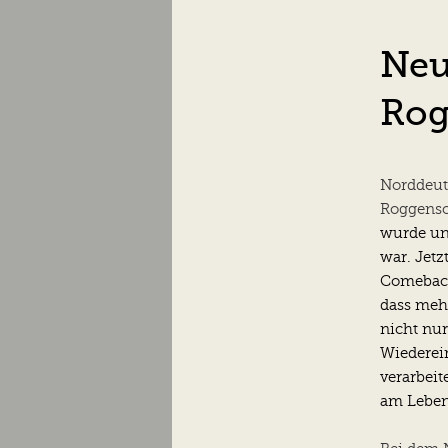
wechseln
Inhalt
wechseln
Neu
Rog
Norddeut
Roggenso
wurde und
war. Jetz
Comeback
dass mehr
nicht nur
Wiederein
verarbei
am Leben