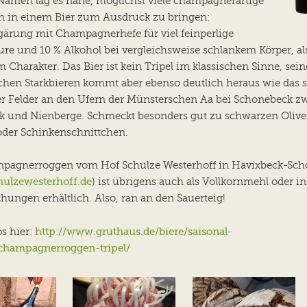
Namen lag es nahe, möglichst viele champagnerartige
en in einem Bier zum Ausdruck zu bringen:
gärung mit Champagnerhefe für viel feinperlige
re und 10 % Alkohol bei vergleichsweise schlankem Körper, al
 Charakter. Das Bier ist kein Tripel im klassischen Sinne, sei
chen Starkbieren kommt aber ebenso deutlich heraus wie das s
der Felder an den Ufern der Münsterschen Aa bei Schonebeck z
k und Nienberge. Schmeckt besonders gut zu schwarzen Olive
oder Schinkenschnittchen.
pagnerroggen vom Hof Schulze Westerhoff in Havixbeck-Sc
ulzewesterhoff.de
) ist übrigens auch als Vollkornmehl oder in
ungen erhältlich. Also, ran an den Sauerteig!
http://www.gruthaus.de/biere/saisonal-
s hier:
t/champagnerroggen-tripel/