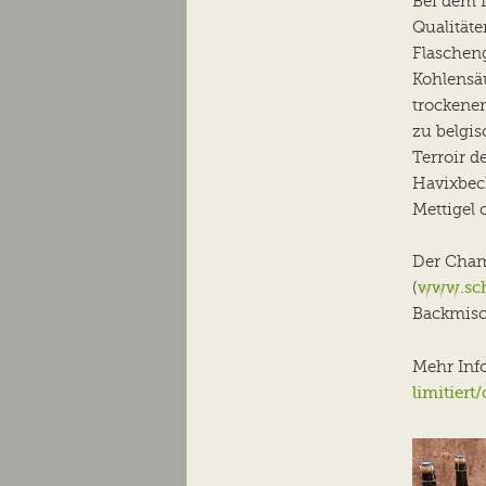
Bei dem 
Qualität
Flaschen
Kohlensäu
trockenem
zu belgis
Terroir 
Havixbec
Mettigel 
Der Cham
www.sch
(
Backmisch
Mehr Info
limitier