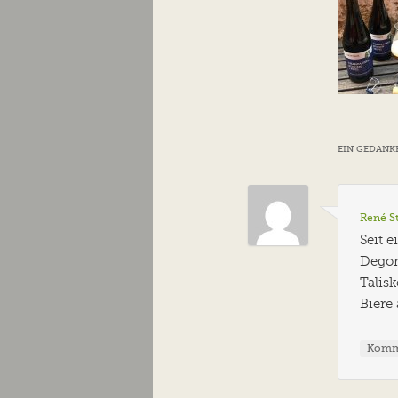
EIN GEDANKE
René S
Seit 
Degor
Talis
Biere
Komm